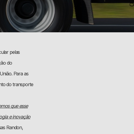
cular pelas
ção do
 União. Para as
to do transporte
demos que esse
ogia e inovação
sas Randon,