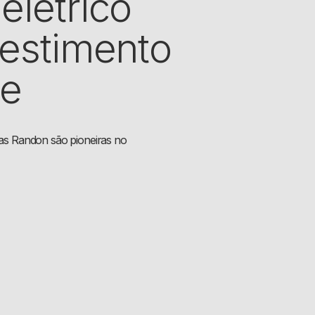
elétrico
vestimento
de
as Randon são pioneiras no