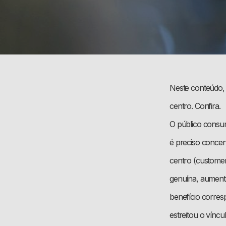
Neste conteúdo, 
centro. Confira.
O público consum
é preciso concent
centro (customer 
genuína, aumenta
benefício corres
estreitou o vínc