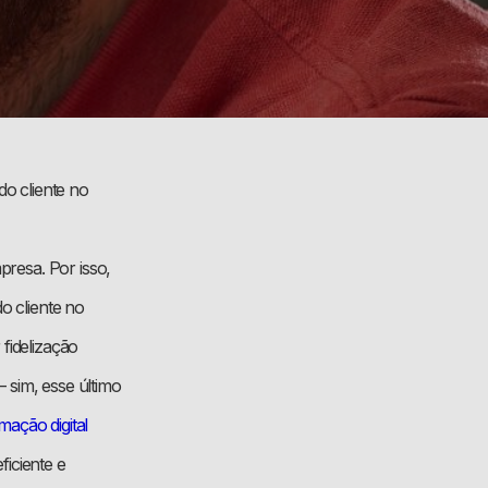
o cliente no
resa. Por isso,
o cliente no
fidelização
 sim, esse último
mação digital
iciente e