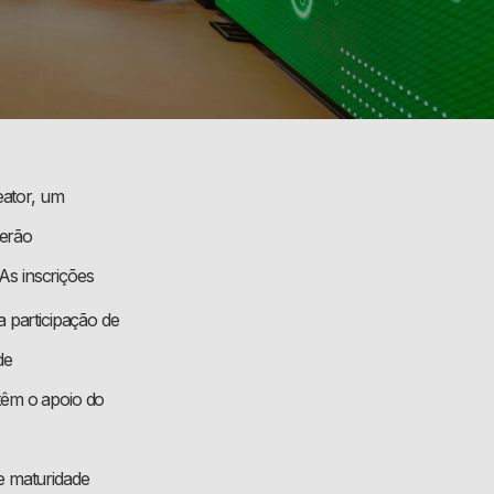
eator, um
Serão
As inscrições
 participação de
de
têm o apoio do
e maturidade