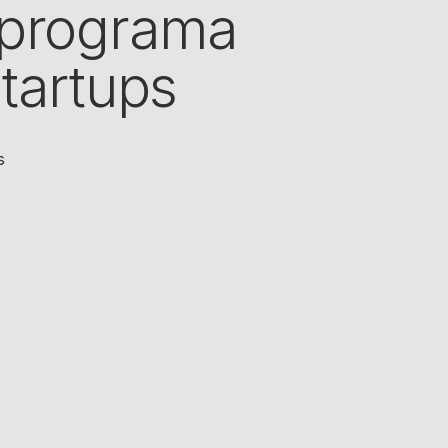
 programa
tartups
s