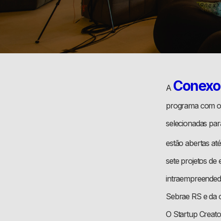
Conexo
A
programa com o 
selecionadas para 
estão abertas até
sete projetos de
intraempreendedo
Sebrae RS e da 
O Startup Creato