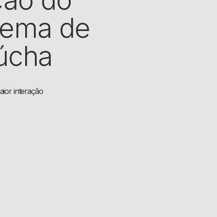
tema de
úcha
ior interação