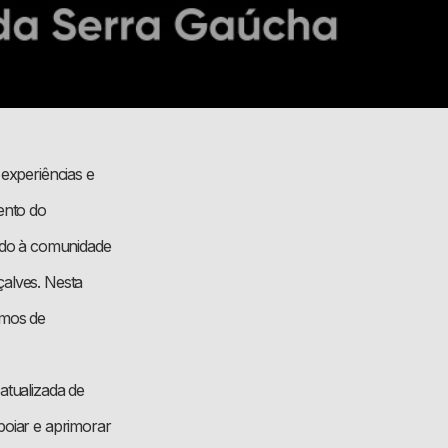
 experiências e
ento do
ado à comunidade
çalves. Nesta
smos de
atualizada de
poiar e aprimorar