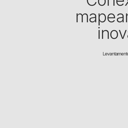
mapeam
ino
Levantamento