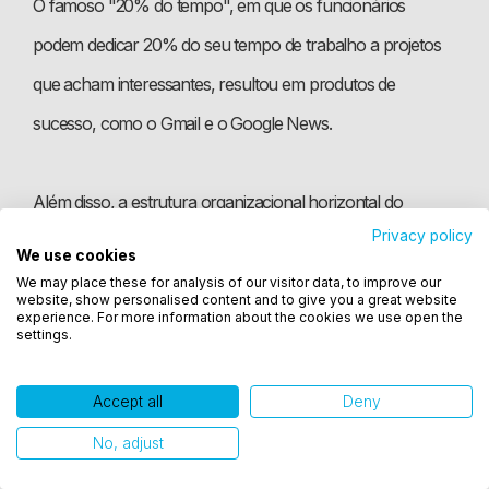
O famoso "20% do tempo", em que os funcionários
podem dedicar 20% do seu tempo de trabalho a projetos
que acham interessantes, resultou em produtos de
sucesso, como o Gmail e o Google News.
Além disso, a estrutura organizacional horizontal do
Privacy policy
Google facilita a comunicação e a colaboração entre as
We use cookies
Utilizamos cookies para oferecer melhor
equipes, permitindo que as ideias inovadoras prosperem.
We may place these for analysis of our visitor data, to improve our
experiência, melhorar o desempenho, analisar
website, show personalised content and to give you a great website
como você interage em nosso site e personalizar
experience. For more information about the cookies we use open the
settings.
conteúdo. Ao utilizar este site, você concorda com
Nubank
o uso de cookies.
Accept all
Deny
Ok, entendi!
O Nubank é reconhecido como uma
empresa inovadora
e
No, adjust
pioneira no cenário financeiro brasileiro. Ao ser a primeira