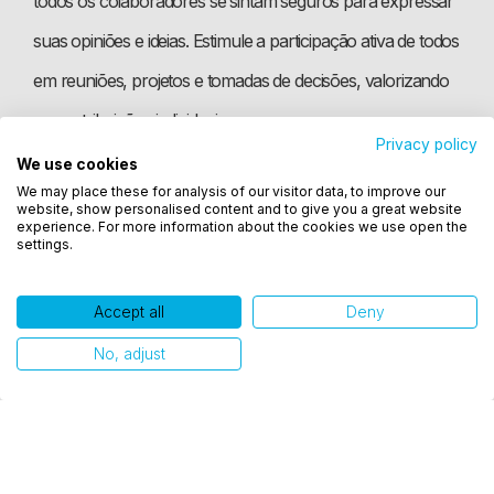
todos os colaboradores se sintam seguros para expressar
suas opiniões e ideias. Estimule a participação ativa de todos
em reuniões, projetos e tomadas de decisões, valorizando
as contribuições individuais.
Privacy policy
We use cookies
Utilizamos cookies para oferecer melhor
We may place these for analysis of our visitor data, to improve our
Promova a diversidade em cargos de liderança
experiência, melhorar o desempenho, analisar
website, show personalised content and to give you a great website
como você interage em nosso site e personalizar
experience. For more information about the cookies we use open the
settings.
conteúdo. Ao utilizar este site, você concorda com
o uso de cookies.
Incentive a diversidade em cargos de liderança, buscando
Accept all
Deny
representatividade em todos os níveis hierárquicos da
Ok, entendi!
No, adjust
empresa. Isso demonstra o comprometimento da
organização com a inclusão e serve como um modelo
inspirador para outros colaboradores.