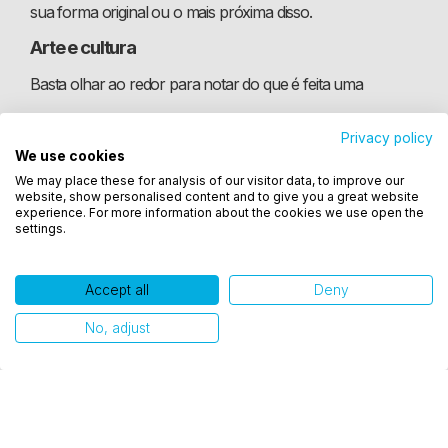
sua forma original ou o mais próxima disso.
Arte e cultura
Basta olhar ao redor para notar do que é feita uma
sociedade. Nenhuma delas, sem qualquer exagero,
Privacy policy
sobrevive sem arte e cultura. Além de abrigar um enorme
We use cookies
Utilizamos cookies para oferecer melhor
We may place these for analysis of our visitor data, to improve our
experiência, melhorar o desempenho, analisar
contingente de profissionais, esses setores propiciam
website, show personalised content and to give you a great website
como você interage em nosso site e personalizar
experience. For more information about the cookies we use open the
momentos de lazer, entretenimento e reflexão sobre o
settings.
conteúdo. Ao utilizar este site, você concorda com
o uso de cookies.
próprio meio social. O primeiro momento chama a atenção
Accept all
Deny
para o aspecto financeiro, já que arte e cultura também
Ok, entendi!
No, adjust
movimentam o mercado econômico de qualquer país. O
segundo, associado aos benefícios da área, revela que
ninguém suportaria sua existência sem o convívio com
algum tipo de arte. Tentar imaginar a vida sem música,