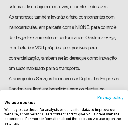
sistemas de rodagem mais leves, eficientes e duráveis.
As empresas também levarão à feira componentes com
nanopartículas, em parceria com a NIONE, para controle
de desgaste e aumento de performance. O sistema e-Sys,
com bateria e VCU próprias, já disponíveis para
comercialização, também serão destaque como inovação
em sustentabilidade para o transporte.
A sinergia dos Serviços Financeiros e Digitais das Empresas
Randon resultará em benefícios para os clientes na
Privacy policy
Fenatran, que ocorre de 7 a 11 de novembro na São Paulo
We use cookies
Utilizamos cookies para oferecer melhor
Expo. O Banco Randon e a Randon Consórcios vão
We may place these for analysis of our visitor data, to improve our
experiência, melhorar o desempenho, analisar
website, show personalised content and to give you a great website
como você interage em nosso site e personalizar
experience. For more information about the cookies we use open the
oferecer oportunidades diferenciadas de crédito financeiro
settings.
conteúdo. Ao utilizar este site, você concorda com