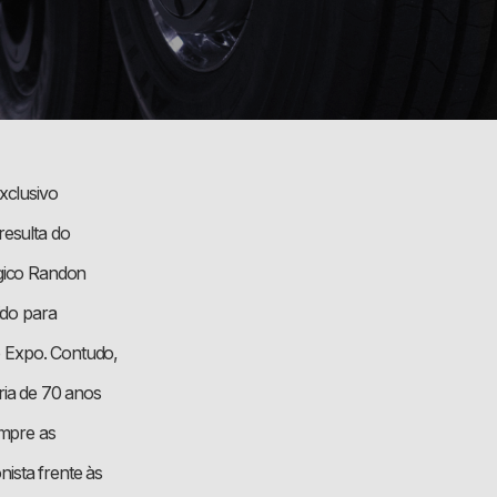
xclusivo
resulta do
gico Randon
ido para
o Expo. Contudo,
ria de 70 anos
empre as
ista frente às