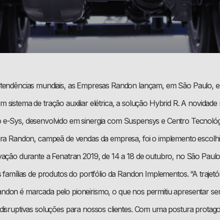
 tendências mundiais, as Empresas Randon lançam, em São Paulo, e
sistema de tração auxiliar elétrica, a solução Hybrid R. A novidade 
 e-Sys, desenvolvido em sinergia com Suspensys e Centro Tecnoló
ira Randon, campeã de vendas da empresa, foi o implemento escolh
vação durante a Fenatran 2019, de 14 a 18 de outubro, no São Paul
 famílias de produtos do portfólio da Randon Implementos. “A trajetó
ndon é marcada pelo pioneirismo, o que nos permitiu apresentar s
disruptivas soluções para nossos clientes. Com uma postura protagon