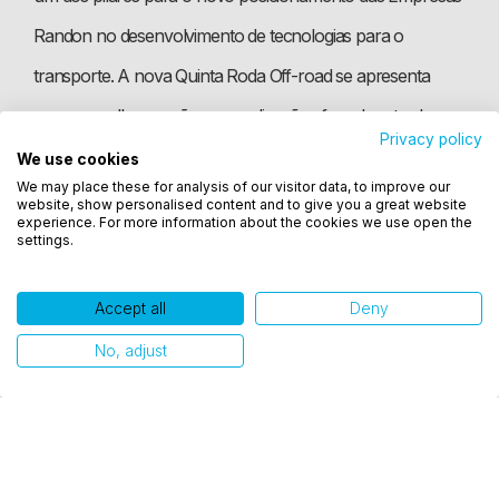
Randon no desenvolvimento de tecnologias para o
transporte. A nova Quinta Roda Off-road se apresenta
como a melhor opção para aplicações fora de estrada,
Privacy policy
com destaque para os segmentos canavieiro e florestal.
We use cookies
Utilizamos cookies para oferecer melhor
We may place these for analysis of our visitor data, to improve our
experiência, melhorar o desempenho, analisar
No quesito sustentabilidade, os modelos de Quinta Roda se
website, show personalised content and to give you a great website
como você interage em nosso site e personalizar
experience. For more information about the cookies we use open the
destacam, ainda, graças ao LubeTronic, dispositivo que
settings.
conteúdo. Ao utilizar este site, você concorda com
o uso de cookies.
libera graxa biodegradável e de forma controlada. Em
Accept all
Deny
complemento, as placas poliméricas, acopladas à Quinta
Ok, entendi!
No, adjust
Roda com sistema de fixação facilitado, eliminam o uso de
graxa e reduzem o tempo de paradas, aumentando a
disponibilidade do veículo e reduzindo custos de
manutenção. No mesmo conceito, o Novo Engate Esférico