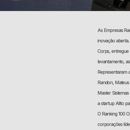
As Empresas Rand
inovação aberta
Corps, entregue 
levantamento, a
Representaram as
Randon, Mateus d
Master Sistemas
a startup Allto pa
O Ranking 100 Op
corporações líd