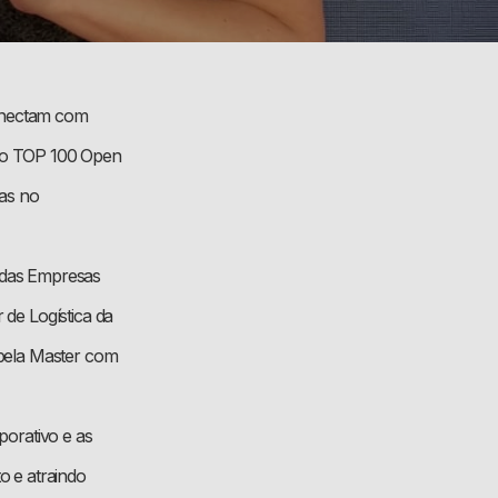
conectam com
io TOP 100 Open
das no
s das Empresas
de Logística da
 pela Master com
porativo e as
 e atraindo