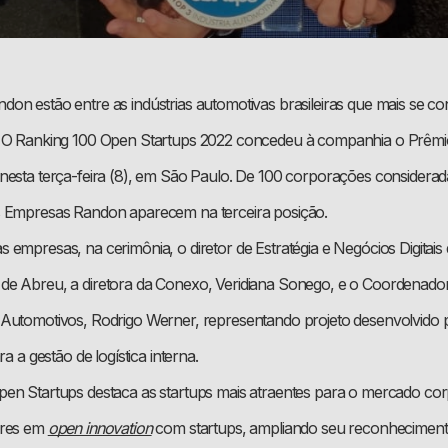
on estão entre as indústrias automotivas brasileiras que mais se 
. O Ranking 100 Open Startups 2022 concedeu à companhia o Prêm
nesta terça-feira (8), em São Paulo. De 100 corporações considera
s Empresas Randon aparecem na terceira posição.
 empresas, na cerimônia, o diretor de Estratégia e Negócios Digitai
e Abreu, a diretora da Conexo, Veridiana Sonego, e o Coordenador 
 Automotivos, Rodrigo Werner, representando projeto desenvolvido
ra a gestão de logística interna.
en Startups destaca as startups mais atraentes para o mercado cor
eres em
open innovation
com startups, ampliando seu reconhecimento