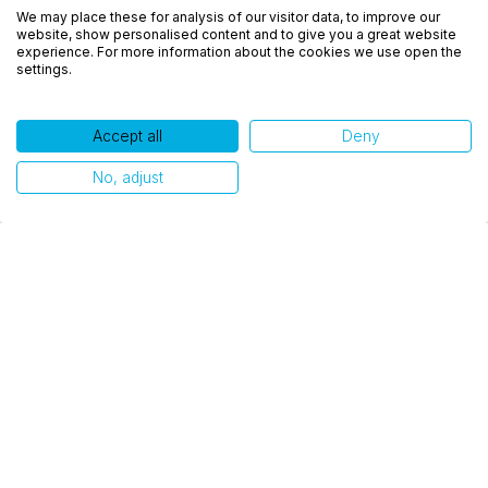
We may place these for analysis of our visitor data, to improve our
experiência, melhorar o desempenho, analisar
website, show personalised content and to give you a great website
como você interage em nosso site e personalizar
experience. For more information about the cookies we use open the
settings.
conteúdo. Ao utilizar este site, você concorda com
o uso de cookies.
Accept all
Deny
Ok, entendi!
No, adjust