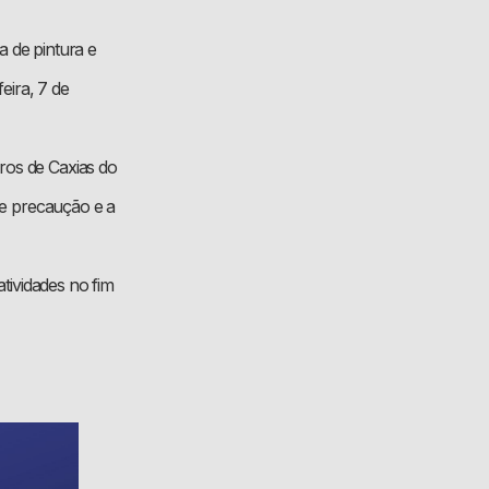
 de pintura e
eira, 7 de
ros de Caxias do
 e precaução e a
tividades no fim