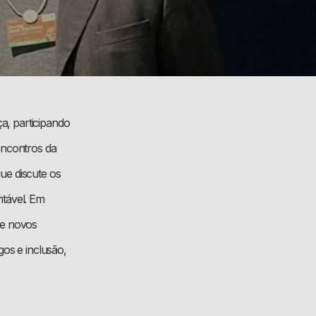
a, participando
ncontros da
ue discute os
ntável. Em
de novos
gos e inclusão,