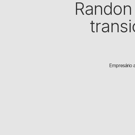
Randon 
trans
Empresário a