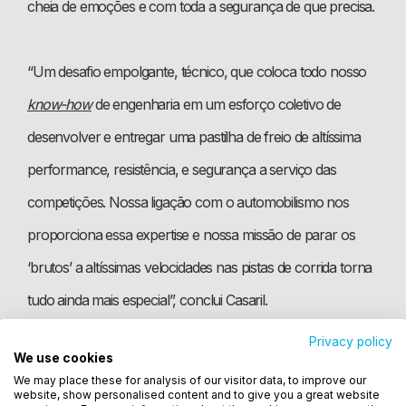
cheia de emoções e com toda a segurança de que precisa.
“Um desafio empolgante, técnico, que coloca todo nosso
know-how
de engenharia em um esforço coletivo de
desenvolver e entregar uma pastilha de freio de altíssima
performance, resistência, e segurança a serviço das
competições. Nossa ligação com o automobilismo nos
proporciona essa expertise e nossa missão de parar os
‘brutos’ a altíssimas velocidades nas pistas de corrida torna
tudo ainda mais especial”, conclui Casaril.
Privacy policy
We use cookies
Utilizamos cookies para oferecer melhor
A Copa Truck junta-se, agora, à Stock Car, Stock Light e
We may place these for analysis of our visitor data, to improve our
experiência, melhorar o desempenho, analisar
website, show personalised content and to give you a great website
Mercedes-Benz Challenge como categorias cujos freios
como você interage em nosso site e personalizar