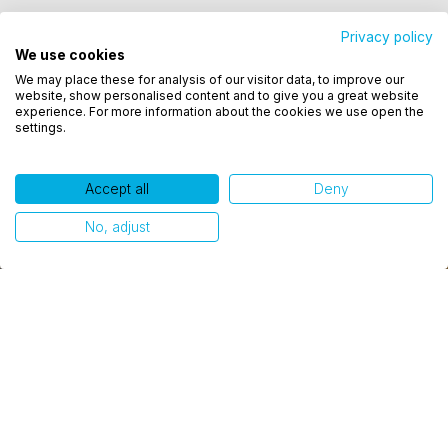
Privacy policy
We use cookies
Utilizamos cookies para oferecer melhor
We may place these for analysis of our visitor data, to improve our
experiência, melhorar o desempenho, analisar
website, show personalised content and to give you a great website
como você interage em nosso site e personalizar
experience. For more information about the cookies we use open the
settings.
conteúdo. Ao utilizar este site, você concorda com
o uso de cookies.
Accept all
Deny
Ok, entendi!
No, adjust