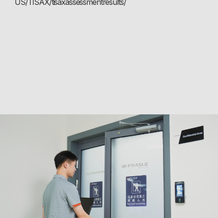
US/TISAX/tisaxassessmentresults/