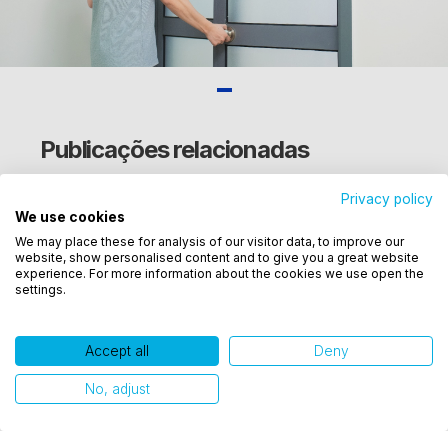
Publicações relacionadas
Privacy policy
We use cookies
Utilizamos cookies para oferecer melhor
We may place these for analysis of our visitor data, to improve our
experiência, melhorar o desempenho, analisar
website, show personalised content and to give you a great website
como você interage em nosso site e personalizar
experience. For more information about the cookies we use open the
settings.
conteúdo. Ao utilizar este site, você concorda com
o uso de cookies.
Accept all
Deny
Ok, entendi!
No, adjust