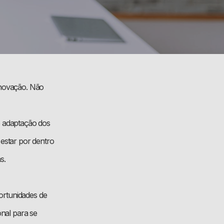
inovação. Não
e adaptação dos
 estar por dentro
s.
rtunidades de
onal para se