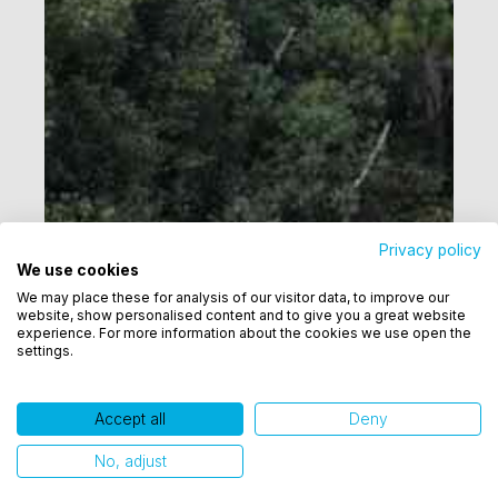
Privacy policy
We use cookies
Utilizamos cookies para oferecer melhor
We may place these for analysis of our visitor data, to improve our
experiência, melhorar o desempenho, analisar
website, show personalised content and to give you a great website
como você interage em nosso site e personalizar
experience. For more information about the cookies we use open the
settings.
conteúdo. Ao utilizar este site, você concorda com
o uso de cookies.
Accept all
Deny
Ok, entendi!
No, adjust