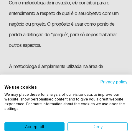
Como metodologia de inovação, ele contribui para o
entendimento a respeito de qual é o seu objetivo com um
negócio ou projeto. O propósito é usar como ponto de
partida a definição do “porquê”, para só depois trabalhar
outros aspectos.
A metodologia é amplamente utilizada na área de
marketing, em que o desejo e as necessidades dos
Privacy policy
consumidores são o que leva a encontrar as respostas
We use cookies
Utilizamos cookies para oferecer melhor
We may place these for analysis of our visitor data, to improve our
experiência, melhorar o desempenho, analisar
mais acertadas para o desenvolvimento de soluções.
website, show personalised content and to give you a great website
como você interage em nosso site e personalizar
experience. For more information about the cookies we use open the
settings.
conteúdo. Ao utilizar este site, você concorda com
o uso de cookies.
4. Metodologia Ágil
Accept all
Deny