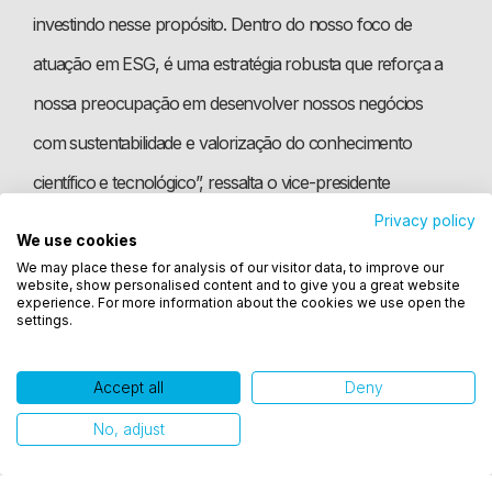
investindo nesse propósito. Dentro do nosso foco de
atuação em ESG, é uma estratégia robusta que reforça a
nossa preocupação em desenvolver nossos negócios
com sustentabilidade e valorização do conhecimento
científico e tecnológico”, ressalta o vice-presidente
executivo e COO das Empresas Randon e CEO da Fras-le,
Privacy policy
We use cookies
Utilizamos cookies para oferecer melhor
Sérgio L. Carvalho.
We may place these for analysis of our visitor data, to improve our
experiência, melhorar o desempenho, analisar
website, show personalised content and to give you a great website
como você interage em nosso site e personalizar
experience. For more information about the cookies we use open the
settings.
conteúdo. Ao utilizar este site, você concorda com
o uso de cookies.
Accept all
Deny
Ok, entendi!
No, adjust