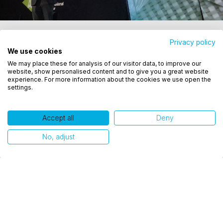
Privacy policy
We use cookies
Utilizamos cookies para oferecer melhor
Publicações relacionadas
We may place these for analysis of our visitor data, to improve our
experiência, melhorar o desempenho, analisar
website, show personalised content and to give you a great website
como você interage em nosso site e personalizar
experience. For more information about the cookies we use open the
settings.
conteúdo. Ao utilizar este site, você concorda com
o uso de cookies.
Accept all
Deny
Ok, entendi!
No, adjust