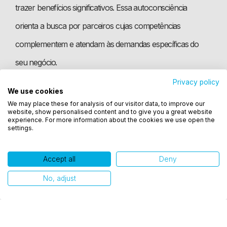
trazer benefícios significativos. Essa autoconsciência
orienta a busca por parceiros cujas competências
complementem e atendam às demandas específicas do
seu negócio.
Privacy policy
We use cookies
Utilizamos cookies para oferecer melhor
Avalie a cultura organizacional
We may place these for analysis of our visitor data, to improve our
experiência, melhorar o desempenho, analisar
website, show personalised content and to give you a great website
como você interage em nosso site e personalizar
experience. For more information about the cookies we use open the
settings.
conteúdo. Ao utilizar este site, você concorda com
Após entender as necessidades do seu empreendimento, o
o uso de cookies.
próximo passo é avaliar a
cultura organizacional
do seu
Accept all
Deny
Ok, entendi!
negócio e dos potenciais parceiros. É essencial considerar
No, adjust
a compatibilidade cultural entre as empresas.
Parcerias duradouras prosperam quando há alinhamento