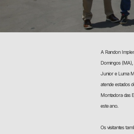
A Randon Implem
Domingos (MA), p
Junior e Luma Ma
atende estados do
Montadora das E
este ano.
Os visitantes ta