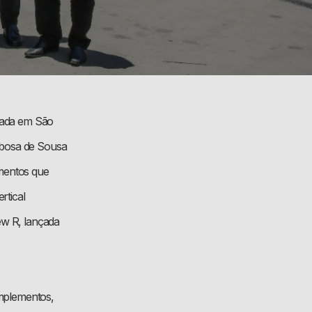
iada em São
rbosa de Sousa
imentos que
rtical
w R, lançada
mplementos,