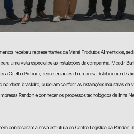
entos recebeu representantes da Maná Produtos Alimentícios, sed
ara uma visita especial pelas instalações da companhia. Moadir Ba
ria Coelho Pinheiro, representantes da empresa distribuidora de al
 nordeste brasileiro, puderam conferir as instalações industriais da ve
mpresas Randon e conhecer os processos tecnológicos da linha Ne
mbém conheceram a nova estrutura do Centro Logístico da Randon I