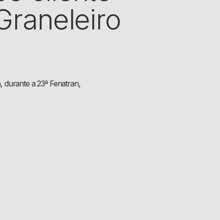
Graneleiro
 durante a 23ª Fenatran,