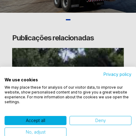
Publicações relacionadas
Privacy policy
We use cookies
Utilizamos cookies para oferecer melhor
We may place these for analysis of our visitor data, to improve our
experiência, melhorar o desempenho, analisar
website, show personalised content and to give you a great website
como você interage em nosso site e personalizar
experience. For more information about the cookies we use open the
settings.
conteúdo. Ao utilizar este site, você concorda com
o uso de cookies.
Accept all
Deny
Ok, entendi!
No, adjust