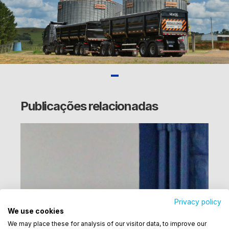
Publicações relacionadas
Privacy policy
We use cookies
Utilizamos cookies para oferecer melhor
We may place these for analysis of our visitor data, to improve our
experiência, melhorar o desempenho, analisar