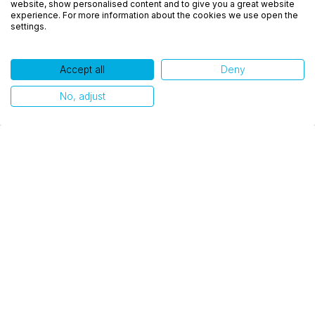
website, show personalised content and to give you a great website
como você interage em nosso site e personalizar
experience. For more information about the cookies we use open the
settings.
conteúdo. Ao utilizar este site, você concorda com
o uso de cookies.
Accept all
Deny
Ok, entendi!
No, adjust