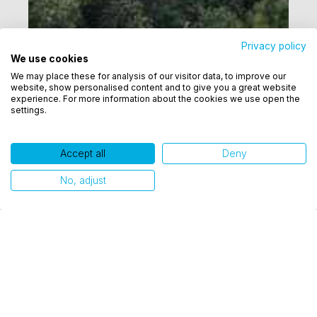
Privacy policy
We use cookies
Utilizamos cookies para oferecer melhor
We may place these for analysis of our visitor data, to improve our
experiência, melhorar o desempenho, analisar
website, show personalised content and to give you a great website
como você interage em nosso site e personalizar
experience. For more information about the cookies we use open the
settings.
conteúdo. Ao utilizar este site, você concorda com
o uso de cookies.
Accept all
Deny
Ok, entendi!
No, adjust