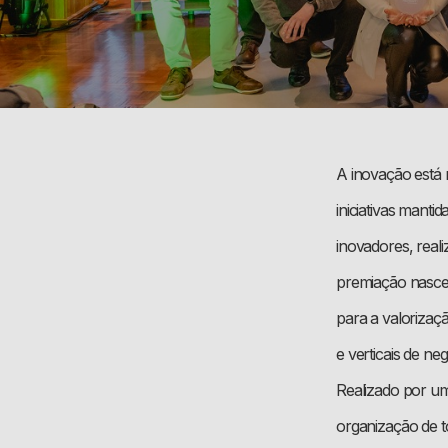
A inovação está 
iniciativas mant
inovadores, real
premiação nasceu
para a valorizaç
e verticais de ne
Realizado por um
organização de t