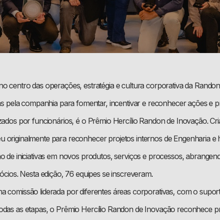
no centro das operações, estratégia e cultura corporativa da Rand
idas pela companhia para fomentar, incentivar e reconhecer ações e p
izados por funcionários, é o Prêmio Hercílio Randon de Inovação. Cri
 originalmente para reconhecer projetos internos de Engenharia e h
ão de iniciativas em novos produtos, serviços e processos, abrangen
gócios. Nesta edição, 76 equipes se inscreveram.
a comissão liderada por diferentes áreas corporativas, com o supo
odas as etapas, o Prêmio Hercílio Randon de Inovação reconhece p