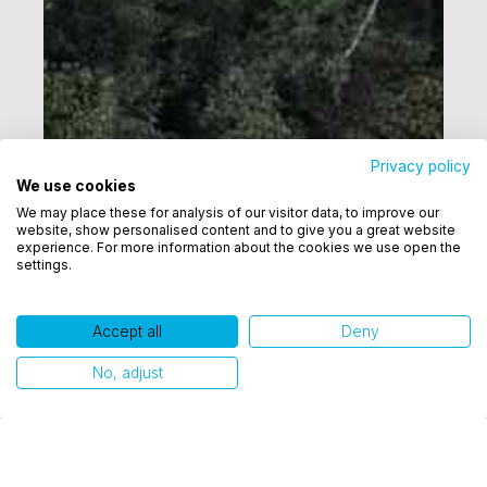
Privacy policy
We use cookies
Utilizamos cookies para oferecer melhor
We may place these for analysis of our visitor data, to improve our
experiência, melhorar o desempenho, analisar
website, show personalised content and to give you a great website
como você interage em nosso site e personalizar
experience. For more information about the cookies we use open the
settings.
conteúdo. Ao utilizar este site, você concorda com
o uso de cookies.
Accept all
Deny
Ok, entendi!
No, adjust