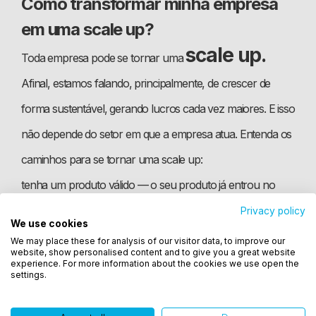
Como transformar minha empresa
em uma scale up?
scale up.
Toda empresa pode se tornar uma
Afinal, estamos falando, principalmente, de crescer de
forma sustentável, gerando lucros cada vez maiores. E isso
não depende do setor em que a empresa atua. Entenda os
caminhos para se tornar uma scale up:
tenha um produto válido — o seu produto já entrou no
mercado? Há compradores para ele? Você tem de ter um
Privacy policy
We use cookies
Utilizamos cookies para oferecer melhor
negócio sólido para iniciar o movimento de expansão;
We may place these for analysis of our visitor data, to improve our
experiência, melhorar o desempenho, analisar
website, show personalised content and to give you a great website
escolha o momento certo — escalonar sua empresa vai
como você interage em nosso site e personalizar
experience. For more information about the cookies we use open the
settings.
conteúdo. Ao utilizar este site, você concorda com
demandar recursos financeiros e de tempo (disposição da
o uso de cookies.
equipe também!) para fazer o negócio crescer; avalie se o