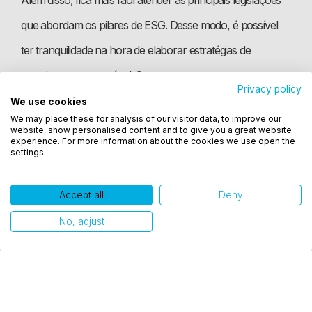
que abordam os pilares de ESG. Desse modo, é possível
ter tranquilidade na hora de elaborar estratégias de
crescimento sustentável. Consequentemente, torna-se
Privacy policy
menos complexo aumentar os lucros da empresa.
We use cookies
Utilizamos cookies para oferecer melhor
We may place these for analysis of our visitor data, to improve our
experiência, melhorar o desempenho, analisar
website, show personalised content and to give you a great website
como você interage em nosso site e personalizar
experience. For more information about the cookies we use open the
Como adotar o ESG na empresa?
settings.
conteúdo. Ao utilizar este site, você concorda com
o uso de cookies.
Accept all
Deny
Existem diversas vantagens de aplicar o ESG na sua
Ok, entendi!
No, adjust
organização. Porém, é preciso entender quais são os
principais passos para colocar tal conceito em prática e,
assim, usufruir de todos os benefícios que ele oferece.
Com o intuito de ajudá-lo, separamos várias dicas