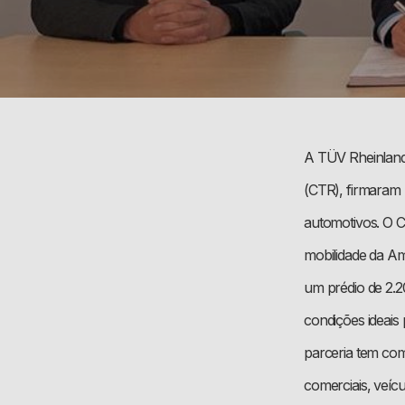
A TÜV Rheinland,
(CTR), firmaram 
automotivos. O C
mobilidade da Am
um prédio de 2.2
condições ideais 
parceria tem com
comerciais, veíc