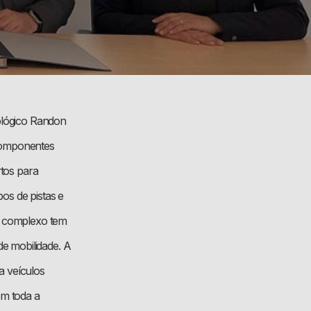
nológico Randon
 componentes
tos para
os de pistas e
 o complexo tem
de mobilidade. A
a veículos
om toda a