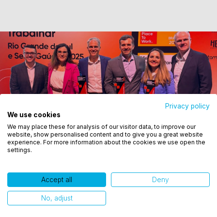
Privacy policy
We use cookies
Utilizamos cookies para oferecer melhor
We may place these for analysis of our visitor data, to improve our
experiência, melhorar o desempenho, analisar
website, show personalised content and to give you a great website
como você interage em nosso site e personalizar
experience. For more information about the cookies we use open the
settings.
conteúdo. Ao utilizar este site, você concorda com
o uso de cookies.
Accept all
Deny
Ok, entendi!
No, adjust
Publicações relacionadas