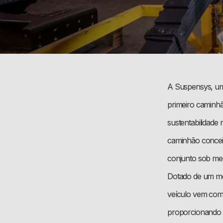
A Suspensys, um
primeiro caminhã
sustentabilidade
caminhão conceit
conjunto sob medi
Dotado de um mot
veículo vem com 
proporcionando b