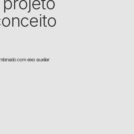
projeto
conceito
ombinado com eixo auxiliar