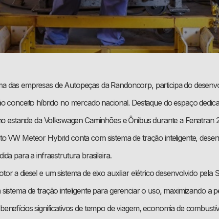
a das empresas de Autopeças da Randoncorp, participa do desenv
o conceito híbrido no mercado nacional. Destaque do espaço dedic
 no estande da Volkswagen Caminhões e Ônibus durante a Fenatran 
o VW Meteor Hybrid conta com sistema de tração inteligente, dese
da para a infraestrutura brasileira.
or a diesel e um sistema de eixo auxiliar elétrico desenvolvido pela
sistema de tração inteligente para gerenciar o uso, maximizando a 
enefícios significativos de tempo de viagem, economia de combustív