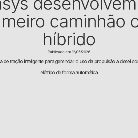
sys desenvolvem 
imeiro caminhão 
híbrido
Publicado em 12/05/2026
 de tração inteligente para gerenciar o uso da propulsão a diesel c
elétrico de forma automática