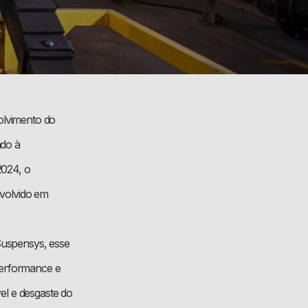
olvimento do
ado à
2024, o
nvolvido em
 Suspensys, esse
performance e
el e desgaste do