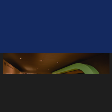
Reboque.me
espaço físico e
digital de inovação