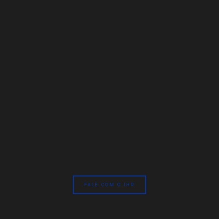
HÉLICE – INOVAÇÃO COLABORATIVA QUE TRANSFORMA
P
FALE COM O IHR