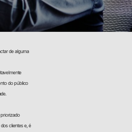
actar de alguma
itavelmente
nto do público
ade.
priorizado
os clientes e, é