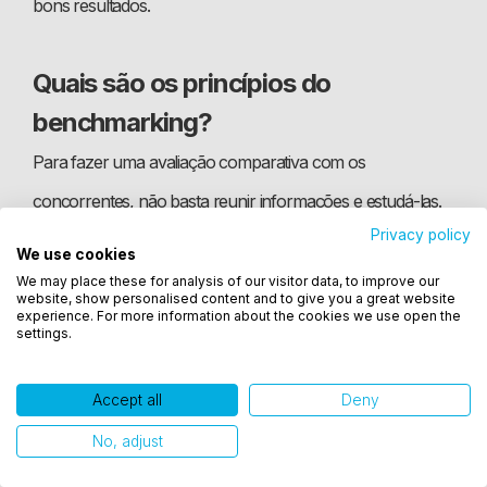
bons resultados.
Quais são os princípios do
benchmarking?
Para fazer uma avaliação comparativa com os
concorrentes, não basta reunir informações e estudá-las.
Privacy policy
É preciso considerar conceitos éticos que garantam uma
We use cookies
Utilizamos cookies para oferecer melhor
boa execução do banco. Conheça quais são esses
We may place these for analysis of our visitor data, to improve our
experiência, melhorar o desempenho, analisar
website, show personalised content and to give you a great website
como você interage em nosso site e personalizar
princípios e seus diferenciais:
experience. For more information about the cookies we use open the
settings.
conteúdo. Ao utilizar este site, você concorda com
o uso de cookies.
- legalidade — os
dados obtidos
devem ser completos,
Accept all
Deny
Ok, entendi!
transparentes e legais;
No, adjust
- troca — transações de informações específicas devem