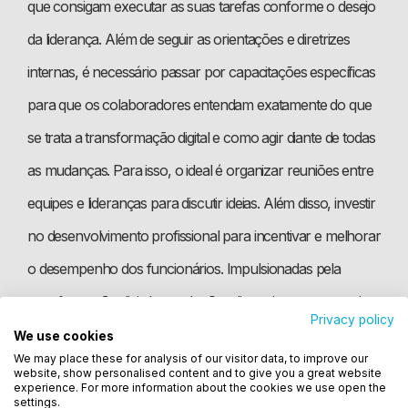
que consigam executar as suas tarefas conforme o desejo
da liderança. Além de seguir as orientações e diretrizes
internas, é necessário passar por capacitações específicas
para que os colaboradores entendam exatamente do que
se trata a transformação digital e como agir diante de todas
as mudanças. Para isso, o ideal é organizar reuniões entre
equipes e lideranças para discutir ideias. Além disso, investir
no desenvolvimento profissional para incentivar e melhorar
o desempenho dos funcionários. Impulsionadas pela
transformação digital, as soluções disruptivas geram mais
Privacy policy
conhecimento, criatividade e adaptabilidade. A mudança do
We use cookies
Utilizamos cookies para oferecer melhor
We may place these for analysis of our visitor data, to improve our
experiência, melhorar o desempenho, analisar
mindset digital deve ser compartilhada por todos os
website, show personalised content and to give you a great website
como você interage em nosso site e personalizar
experience. For more information about the cookies we use open the
colaboradores da empresa e guiada pelos líderes.
settings.
conteúdo. Ao utilizar este site, você concorda com