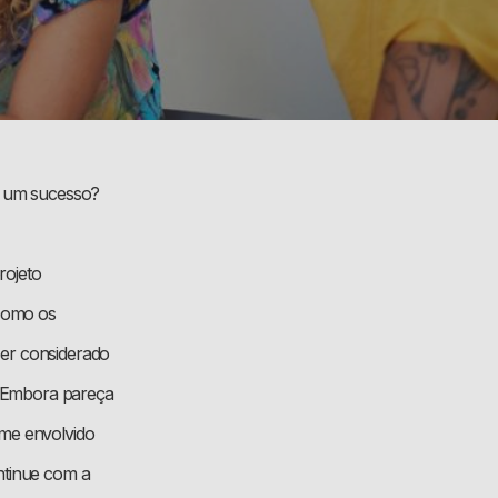
ja um sucesso?
rojeto
como os
ser considerado
o. Embora pareça
ime envolvido
ntinue com a