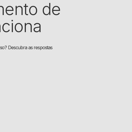
mento de
nciona
esso? Descubra as respostas