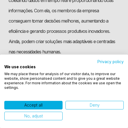
coletando dados em tempo real e proporcionando boas
informações. Com ela, os membros da empresa
conseguem tomar decisões melhores, aumentando a
eficiência e gerando processos produtivos inovadores.
Ainda, podem criar soluções mais adaptáveis e centradas
nas necessidades humanas.
Inteligência Artificial
Privacy policy
We use cookies
Utilizamos cookies para oferecer melhor
A
Inteligência Artificial
(e até mesmo o Machine Learning)
We may place these for analysis of our visitor data, to improve our
experiência, melhorar o desempenho, analisar
website, show personalised content and to give you a great website
como você interage em nosso site e personalizar
combinada com a expertise humana permite automatizar
experience. For more information about the cookies we use open the
settings.
conteúdo. Ao utilizar este site, você concorda com
tarefas repetitivas. Assim, os colaboradores podem se
o uso de cookies.
concentrar em aspectos mais centrais e que demandam
Accept all
Deny
Ok, entendi!
criatividade. Essa sinergia aumenta a eficiência operacional,
No, adjust
impulsiona a inovação e melhora a qualidade dos produtos.