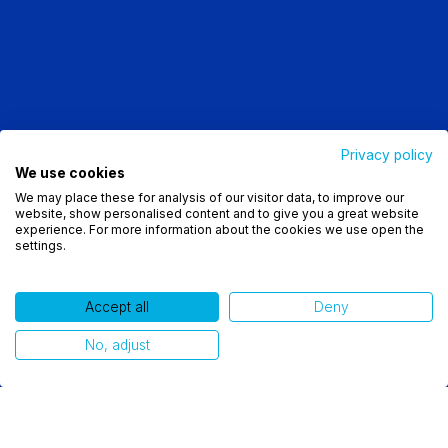
Privacy policy
We use cookies
Utilizamos cookies para oferecer melhor
We may place these for analysis of our visitor data, to improve our
experiência, melhorar o desempenho, analisar
website, show personalised content and to give you a great website
como você interage em nosso site e personalizar
experience. For more information about the cookies we use open the
Verticales de
settings.
conteúdo. Ao utilizar este site, você concorda com
o uso de cookies.
Negocio
Accept all
Deny
Ok, entendi!
Conozca más
No, adjust