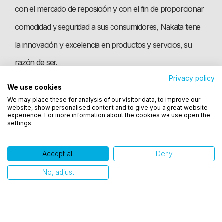
con el mercado de reposición y con el fin de proporcionar
comodidad y seguridad a sus consumidores, Nakata tiene
la innovación y excelencia en productos y servicios, su
razón de ser.
Perfil Fras-le –
Privacy policy
Parte del grupo de las
We use cookies
Utilizamos cookies para oferecer melhor
Empresas Randon desde 1996 y con fábricas en Brasil,
We may place these for analysis of our visitor data, to improve our
experiência, melhorar o desempenho, analisar
website, show personalised content and to give you a great website
como você interage em nosso site e personalizar
experience. For more information about the cookies we use open the
Estados Unidos, China, Argentina, Uruguay e India, centros
settings.
conteúdo. Ao utilizar este site, você concorda com
de distribución en Argentina, Alemania y Colombia y
o uso de cookies.
operaciones comerciales en Chile, México, Emiratos
Accept all
Deny
Ok, entendi!
Árabes y Sudáfrica, Fras-le tiene capacidad productiva y
No, adjust
estructura comercial capaz de atender a las demandas
internacionales de manera rápida y eficiente. Con un