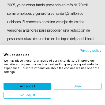
2005, ya ha conquistado presencia en más de 70 mil
semirremolques y generó la venta de 1,5 millón de
unidades. El concepto combina ventajas de las dos
versiones anteriores para proponer una reducción de
peso: estructura de aluminio en las tapas del panel lateral
de la carrocería de carga y revestimiento más fino y
Privacy policy
We use cookies
resistencia elevada y piso de aluminio. Y cuenta, además,
Utilizamos cookies para oferecer melhor
We may place these for analysis of our visitor data, to improve our
experiência, melhorar o desempenho, analisar
con un nuevo sistema de sellado que provee mejor
website, show personalised content and to give you a great website
como você interage em nosso site e personalizar
experience. For more information about the cookies we use open the
operacionalidad de abertura y cierre, y mayor durabilidad.
settings.
conteúdo. Ao utilizar este site, você concorda com
o uso de cookies.
Para un granelero estándar, de 12,40m, la reducción de
Accept all
Deny
peso llega a aproximadamente 500 kg. Y aumenta
Ok, entendi!
No, adjust
expresivamente su capacidad de carga líquida.