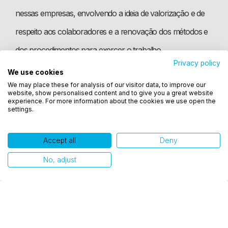
nessas empresas, envolvendo a ideia de valorização e de
respeito aos colaboradores e a renovação dos métodos e
dos procedimentos para exercer o trabalho.
Privacy policy
We use cookies
Utilizamos cookies para oferecer melhor
Mais produtividade
We may place these for analysis of our visitor data, to improve our
experiência, melhorar o desempenho, analisar
website, show personalised content and to give you a great website
como você interage em nosso site e personalizar
experience. For more information about the cookies we use open the
settings.
conteúdo. Ao utilizar este site, você concorda com
A inovação tecnológica vai além dos meros elementos
o uso de cookies.
Accept all
Deny
operacionais. Esse procedimento leva ao aperfeiçoamento
Ok, entendi!
na execução das tarefas e, como consequência, promove
No, adjust
uma maior produtividade nas empresas. Afinal, as
inovações envolvem o investimento em softwares de
gestão, em aplicativos de colaboração, na automação de