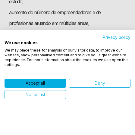
estudo;
aumento do número de empreendedores e de
profissionais atuando em múltiplas áreas;
crescimento do uso de tecnologias no cotidiano;
Privacy policy
We use cookies
Utilizamos cookies para oferecer melhor
valorização do bem-estar físico e emocional;
We may place these for analysis of our visitor data, to improve our
experiência, melhorar o desempenho, analisar
ampliação do consumo consciente e sustentável;
website, show personalised content and to give you a great website
como você interage em nosso site e personalizar
experience. For more information about the cookies we use open the
settings.
conteúdo. Ao utilizar este site, você concorda com
maior apoio a marcas que adotam melhores
práticas de
o uso de cookies.
ESG
, incluindo aspectos ambientais, sociais, trabalhistas e
Accept all
Deny
comerciais;
Ok, entendi!
No, adjust
mais incentivo à diversidade,
inclusão
e acessibilidade.
Lifelong Learning
Não só pelo aumento da competição pelas vagas
decorrente da elevação do desemprego, como também