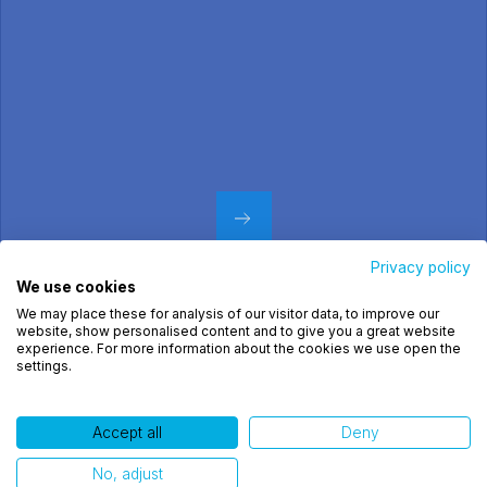
Privacy policy
We use cookies
Utilizamos cookies para oferecer melhor
We may place these for analysis of our visitor data, to improve our
experiência, melhorar o desempenho, analisar
website, show personalised content and to give you a great website
como você interage em nosso site e personalizar
experience. For more information about the cookies we use open the
settings.
conteúdo. Ao utilizar este site, você concorda com
o uso de cookies.
Accept all
Deny
Ok, entendi!
No, adjust